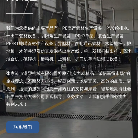
我们为您提供的主要产品有：PE高产管材生产设备，PVC给排水,
一出二管材设备，阴阳角生产设备，PP-R单层、复合生产设备，
PE-RT地暖管材生产设备，异型材、多孔通讯管材，木塑地板，护
墙板，木塑共混及仿真发泡挤出生产线，单、双螺杆挤出机，高速
混合机，破碎机，磨粉机，上料机，扩口机等周边辅助设备。
张家港市港塑机械有限公司将格守“实力就精品、诚信赢得市场”的
企业理念，不断努力拼搏、锐意创新，以更完美、高效的品质、更
周到、迅捷的服务回报您一如既往的支持与厚爱，诚挚地期待社会
各界来宾朋友来公司参观指导、商务接洽，让我们携手同心协力，
共创未来！
联系我们