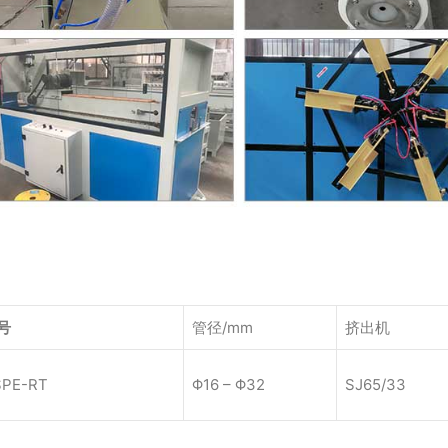
技术参数
号
管径/mm
挤出机
PE-RT
Φ16 – Φ32
SJ65/33