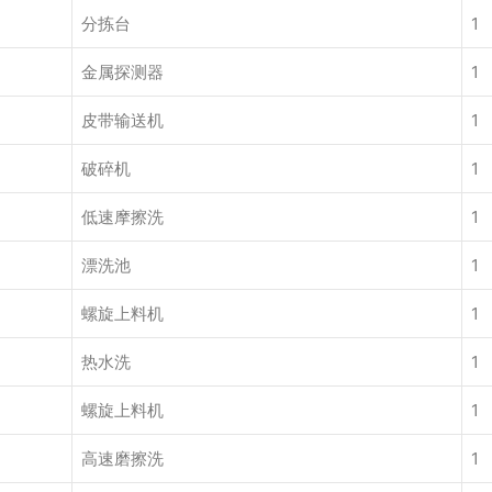
分拣台
1
金属探测器
1
皮带输送机
1
破碎机
1
低速摩擦洗
1
漂洗池
1
螺旋上料机
1
热水洗
1
螺旋上料机
1
高速磨擦洗
1