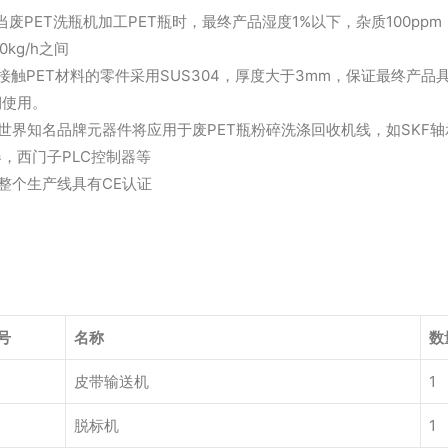
当废PET洗瓶机加工PET瓶时，最终产品湿度1%以下，杂质100ppm，P
00kg/h之间
接触PET材料的零件采用SUS304，厚度大于3mm，保证最终产品
期使用。
、世界知名品牌元器件将应用于废PET瓶粉碎洗涤回收机线，如SKF
，西门子PLC控制器等
整个生产线具有CE认证
机器清单
号
名称
数
皮带输送机
1
脱标机
1