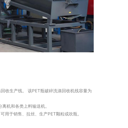
回收生产线。 该PET瓶破碎洗涤回收机线容量为
分离机和各类上料输送机。
，可用于销售、拉丝、生产PET颗粒或吹瓶。