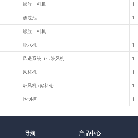
螺旋上料机
1
漂洗池
1
螺旋上料机
脱水机
1
风送系统（带鼓风机
1
风标机
1
鼓风机+储料仓
1
控制柜
1
导航
产品中心